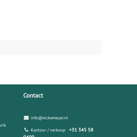
Contact
info@eickemeyer.nl
rik
+31 345 58
Kantoor / verkoop