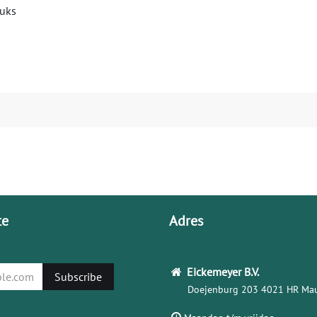
tuks
te
Adres
Eickemeyer
B.V.
Subscribe
Doejenburg 203
4021 HR Mau