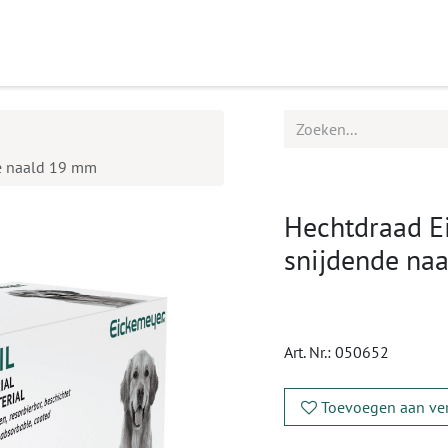
ucten
Agenda
Service
de naald 19 mm
Hechtdraad Eic
snijdende na
Art. Nr.:
050652
Toevoegen aan ver