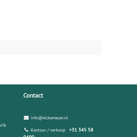
Contact
info@eickemeyer.nl
rik
+31 345 58
Kantoor / verkoop