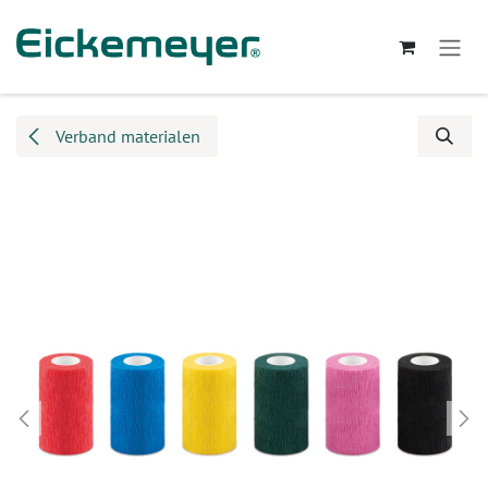
Overslaan naar inhoud
Verband materialen