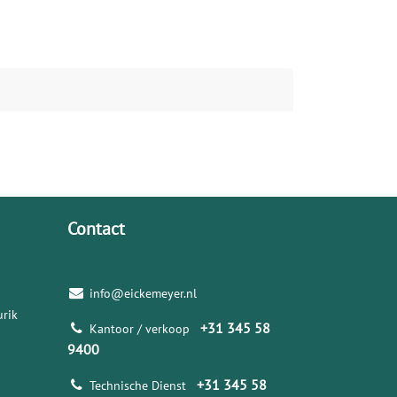
Contact
info@eickemeyer.nl
rik
+31 345 58
Kantoor / verkoop
9400
+31 345 58
Technische Dienst