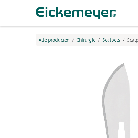
Overslaan naar inhoud
Prod
Alle producten
Chirurgie
Scalpels
Scalp