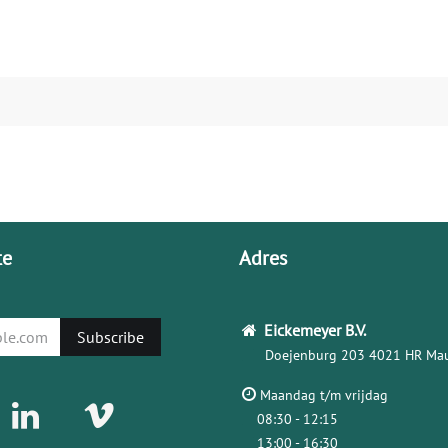
te
Adres
Eickemeyer
B.V.
Subscribe
Doejenburg 203
4021 HR Mau
Maandag t/m vrijdag
08:30 - 12:15
13:00 - 16:30