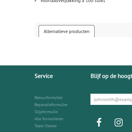
Voorraadverpakking à 100 stuks
Alternatieve producten
Service
Blijf op de hoog
Retourformulier
Reparatieformulier
Slijpformulie
Alle formulieren
Team Viewer