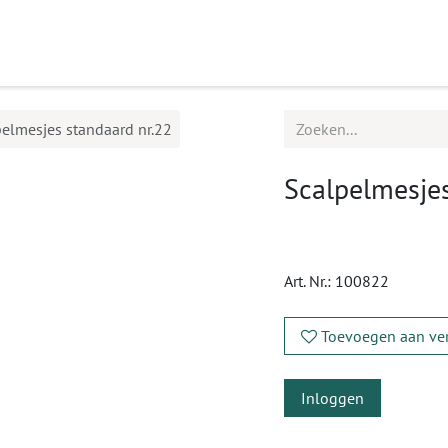
ucten
Agenda
Service
elmesjes standaard nr.22
Scalpelmesjes
Art. Nr.:
100822
Toevoegen aan ver
Inloggen