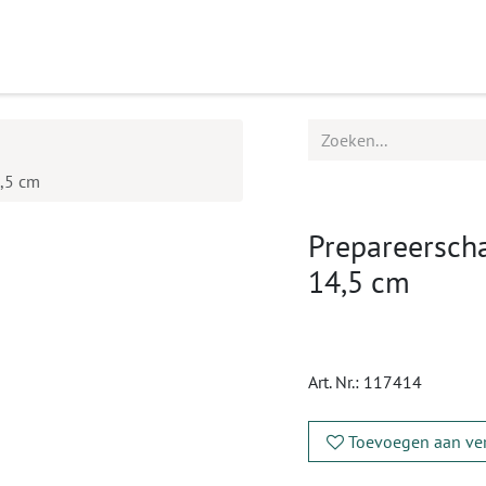
ucten
Agenda
Service
4,5 cm
Prepareerscha
14,5 cm
Art. Nr.:
117414
Toevoegen aan ver