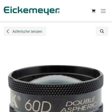
Overslaan naar inhoud
Asferische lenzen