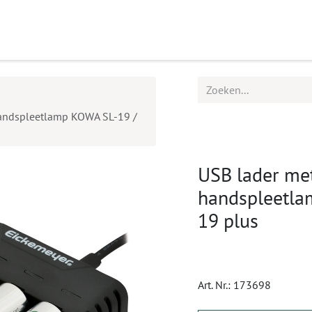
ucten
Agenda
Service
handspleetlamp KOWA SL-19 /
USB lader met
handspleetla
19 plus
Art. Nr.:
173698