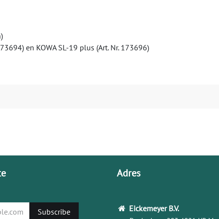
)
173694) en KOWA SL-19 plus (Art. Nr. 173696)
te
Adres
Eickemeyer
B.V.
Subscribe