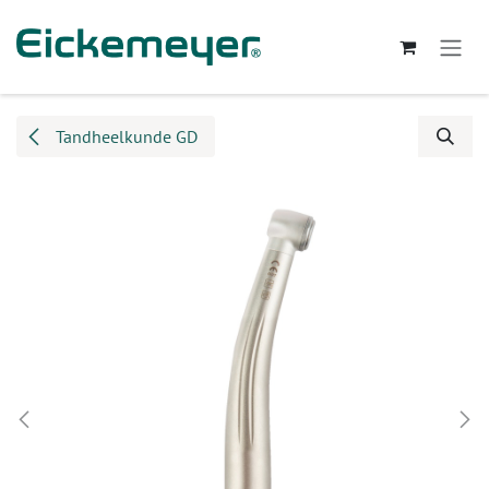
Overslaan naar inhoud
Tandheelkunde GD