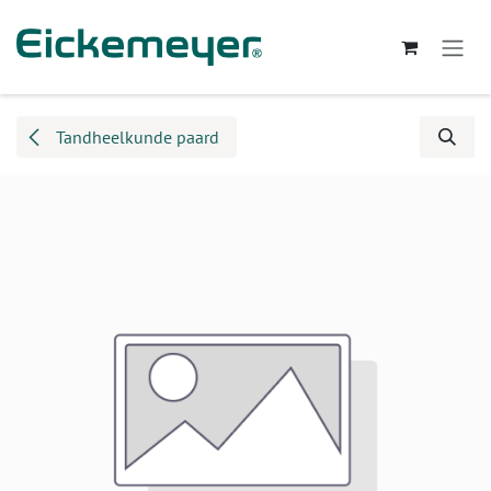
Overslaan naar inhoud
Tandheelkunde paard