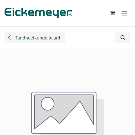
Overslaan naar inhoud
Tandheelkunde paard