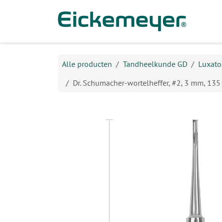
Overslaan naar inhoud
Prod
Alle producten
Tandheelkunde GD
Luxator
Dr. Schumacher-wortelheffer, #2, 3 mm, 13