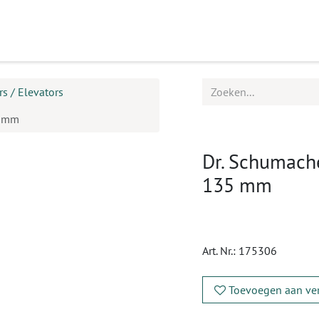
ucten
Agenda
Service
s / Elevators
5 mm
Dr. Schumache
135 mm
Art. Nr.:
175306
Toevoegen aan ver