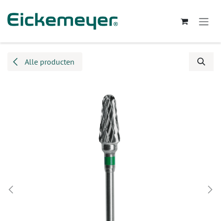
Overslaan naar inhoud
Alle producten