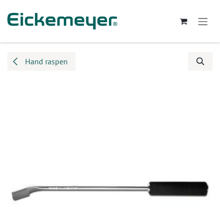
Overslaan naar inhoud
Hand raspen