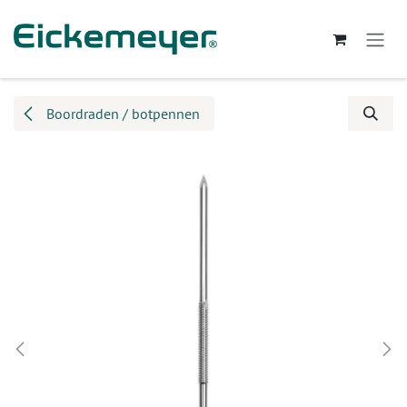
Overslaan naar inhoud
Boordraden / botpennen