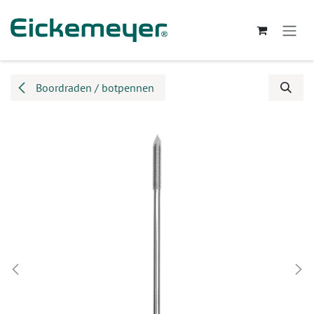
Overslaan naar inhoud
Boordraden / botpennen