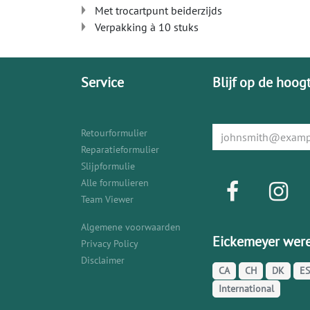
Met trocartpunt beiderzijds
Verpakking à 10 stuks
Service
Blijf op de hoog
Retourformulier
Reparatieformulier
Slijpformulie
Alle formulieren
Team Viewer
Algemene voorwaarden
Eickemeyer were
Privacy Policy
Disclaimer
CA
CH
DK
ES
International