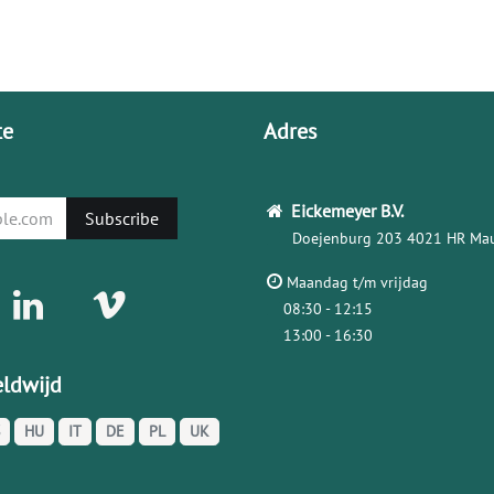
te
Adres
Eickemeyer
B.V.
Subscribe
Doejenburg 203
4021 HR Mau
Maandag t/m vrijdag
08:30 - 12:15
13:00 - 16:30
ldwijd
HU
IT
DE
PL
UK