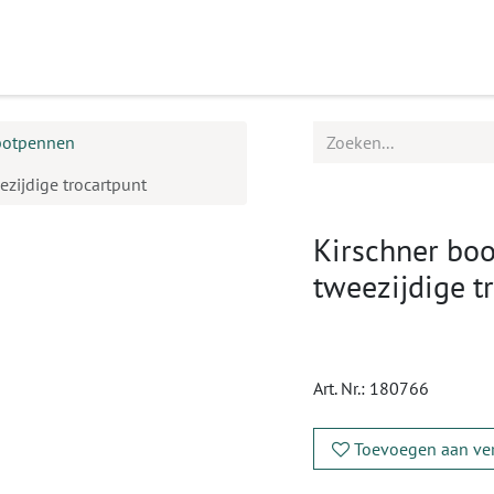
ucten
Agenda
Service
botpennen
zijdige trocartpunt
Kirschner boo
tweezijdige t
Art. Nr.:
180766
Toevoegen aan ver