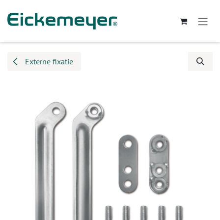
Overslaan naar inhoud
Externe fixatie