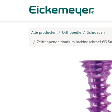
Overslaan naar inhoud
Prod
Alle producten
Orthopedie
Schroeven
Zelftappende titanium lockingschroef Ø3.