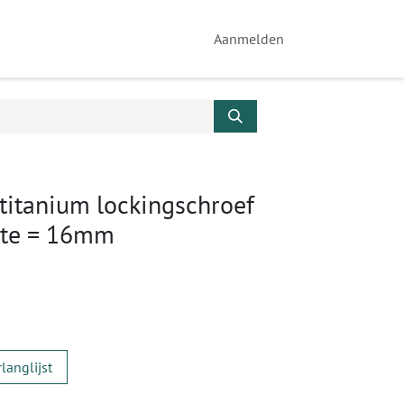
Aanmelden
titanium lockingschroef
gte = 16mm
langlijst