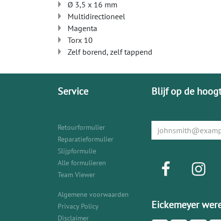
Ø 3,5 x 16 mm
Multidirectioneel
Magenta
Torx 10
Zelf borend, zelf tappend
Service
Blijf op de hoog
Retourformulier
Reparatieformulier
Slijpformulie
Alle formulieren
Team Viewer
Algemene voorwaarden
Eickemeyer were
Privacy Policy
Disclaimer