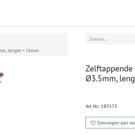
ucten
Agenda
Service
5mm, lengte = 16mm
Zelftappende 
Ø3.5mm, len
Art. Nr.:
185573
Toevoegen aan ver