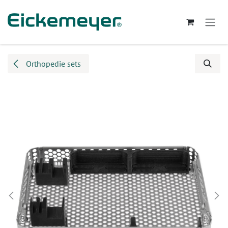
Overslaan naar inhoud
Orthopedie sets