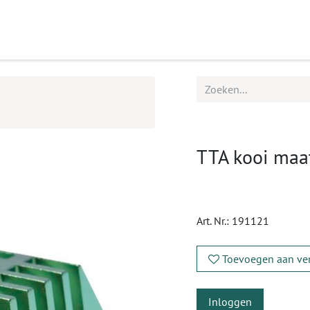
ucten
Agenda
Service
TTA kooi maat
Art. Nr.:
191121
Toevoegen aan ver
Inloggen