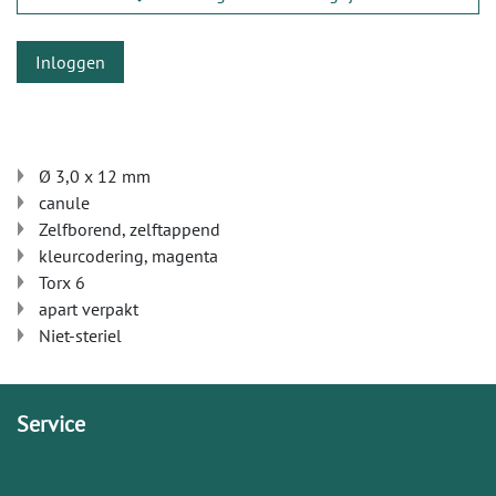
Inloggen
Ø 3,0 x 12 mm
canule
Zelfborend, zelftappend
kleurcodering, magenta
Torx 6
apart verpakt
Niet-steriel
Service