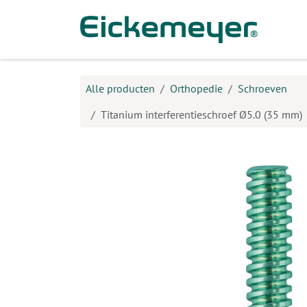
Overslaan naar inhoud
Prod
Alle producten
Orthopedie
Schroeven
Titanium interferentieschroef Ø5.0 (35 mm)