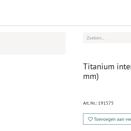
ucten
Agenda
Service
Titanium inte
mm)
Art. Nr.:
191575
Toevoegen aan ver