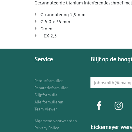
Gecannuleerde titanium interferentieschroef me
Ø cannulering 2,9 mm
Ø 5,0 x 35 mm
Groen
HEX 2,5
Service
Blijf op de hoog
Retourformulier
Reparatieformulier
Slijpformulie
Alle formulieren
Team Viewer
Algemene voorwaarden
Eickemeyer were
Privacy Policy