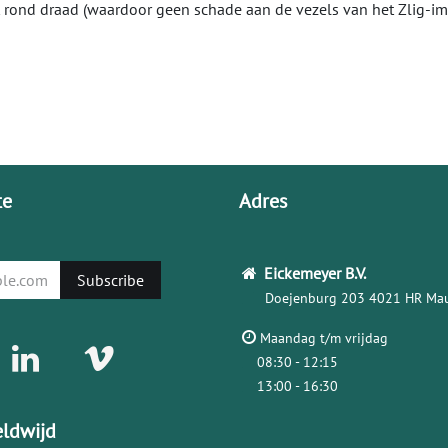
t rond draad (waardoor geen schade aan de vezels van het Zlig-im
te
Adres
Eickemeyer
B.V.
Subscribe
Doejenburg 203
4021 HR Mau
Maandag t/m vrijdag
08:30 - 12:15
13:00 - 16:30
ldwijd