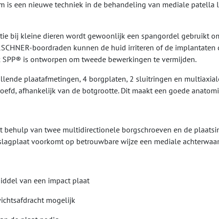
em is een nieuwe techniek in de behandeling van mediale patella 
atie bij kleine dieren wordt gewoonlijk een spangordel gebruikt o
IRSCHNER-boordraden kunnen de huid irriteren of de implantaten 
xx SPP® is ontworpen om tweede bewerkingen te vermijden.
llende plaatafmetingen, 4 borgplaten, 2 sluitringen en multiaxi
efd, afhankelijk van de botgrootte. Dit maakt een goede anatomis
et behulp van twee multidirectionele borgschroeven en de plaatsin
e slagplaat voorkomt op betrouwbare wijze een mediale achterwaart
middel van een impact plaat
wichtsafdracht mogelijk