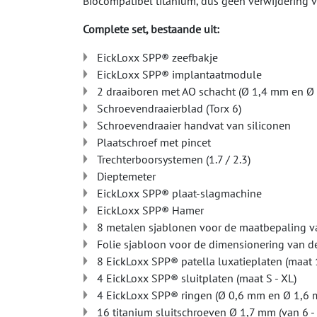
Biocompatibel titanium, dus geen verwijdering 
Complete set, bestaande uit:
EickLoxx SPP® zeefbakje
EickLoxx SPP® implantaatmodule
2 draaiboren met AO schacht (Ø 1,4 mm en Ø 
Schroevendraaierblad (Torx 6)
Schroevendraaier handvat van siliconen
Plaatschroef met pincet
Trechterboorsystemen (1.7 / 2.3)
Dieptemeter
EickLoxx SPP® plaat-slagmachine
EickLoxx SPP® Hamer
8 metalen sjablonen voor de maatbepaling va
Folie sjabloon voor de dimensionering van d
8 EickLoxx SPP® patella luxatieplaten (maat 1
4 EickLoxx SPP® sluitplaten (maat S - XL)
4 EickLoxx SPP® ringen (Ø 0,6 mm en Ø 1,6
16 titanium sluitschroeven Ø 1,7 mm (van 6 - 