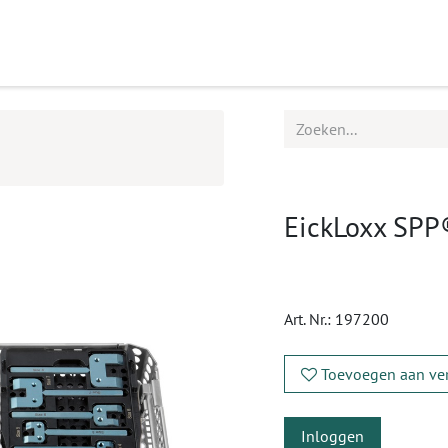
ucten
Agenda
Service
EickLoxx SPP
Art. Nr.:
197200
Toevoegen aan ver
Inloggen