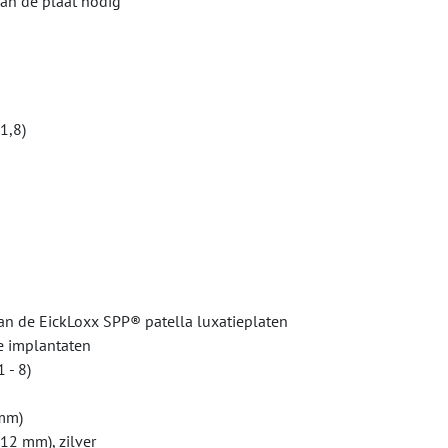
van de plaat nodig
1,8)
n de EickLoxx SPP® patella luxatieplaten
e implantaten
 - 8)
 mm)
12 mm), zilver