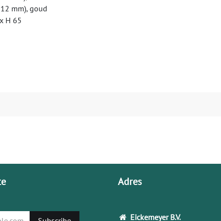
- 12 mm), goud
 x H 65
te
Adres
Eickemeyer
B.V.
Subscribe