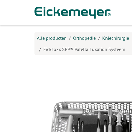
Overslaan naar inhoud
Prod
Alle producten
Orthopedie
Kniechirurgie
EickLoxx SPP® Patella Luxation Systeem