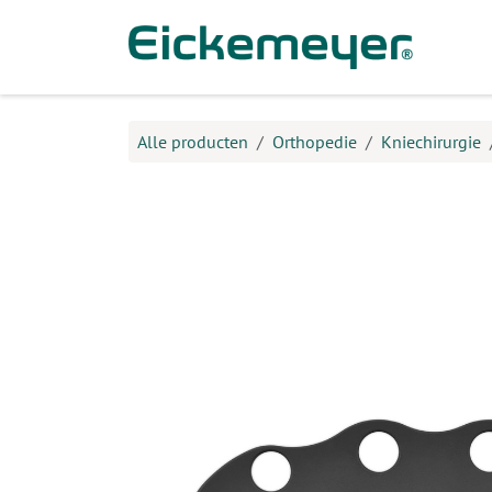
Overslaan naar inhoud
Prod
Alle producten
Orthopedie
Kniechirurgie