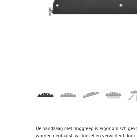
De handzaag met ringgreep is ergonomisch gevo
worden geplaatst, vastgezet en verwijderd door d