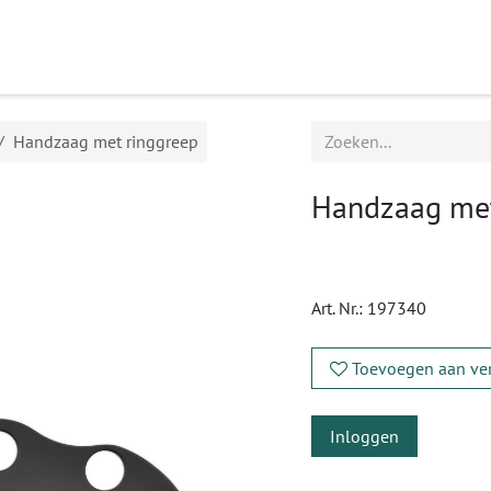
ucten
Agenda
Service
Handzaag met ringgreep
Handzaag met
Art. Nr.:
197340
Toevoegen aan ver
Inloggen