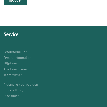
Inloggen
Service
Retourformulier
Reparatieformulier
Slijpformulie
Alle formulieren
Team Viewer
Algemene voorwaarden
Privacy Policy
Disclaimer