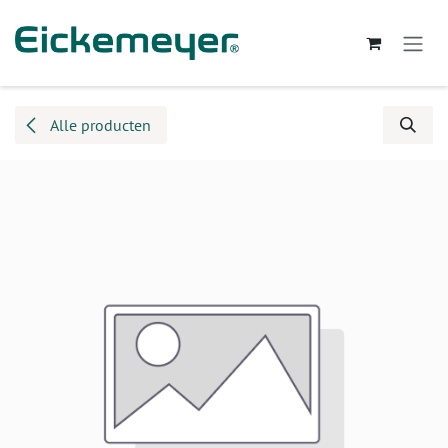
Overslaan naar inhoud
Alle producten