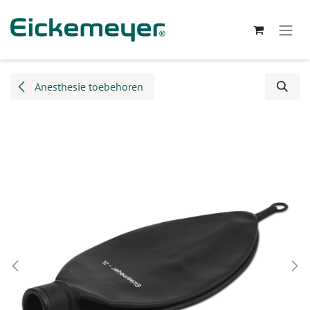
Overslaan naar inhoud
Anesthesie toebehoren