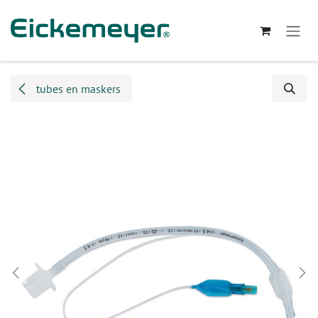
Overslaan naar inhoud
tubes en maskers