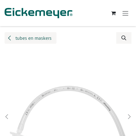
Overslaan naar inhoud
tubes en maskers