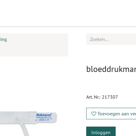
ucten
Agenda
Service
ring
bloeddrukman
Art. Nr.:
217307
Toevoegen aan ver
Inloggen