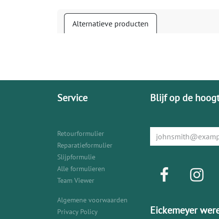
Alternatieve producten
Service
Blijf op de hoog
Retourformulier
Reparatieformulier
Slijpformulie
Alle formulieren
Team Viewer
Algemene voorwaarden
Eickemeyer were
Privacy Policy