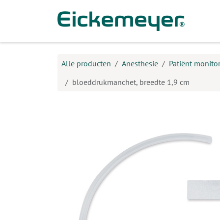
Overslaan naar inhoud
Prod
Alle producten
Anesthesie
Patiënt monito
bloeddrukmanchet, breedte 1,9 cm