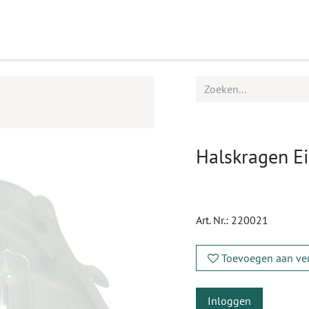
ucten
Agenda
Service
Halskragen E
Art. Nr.:
220021
Toevoegen aan ver
Inloggen