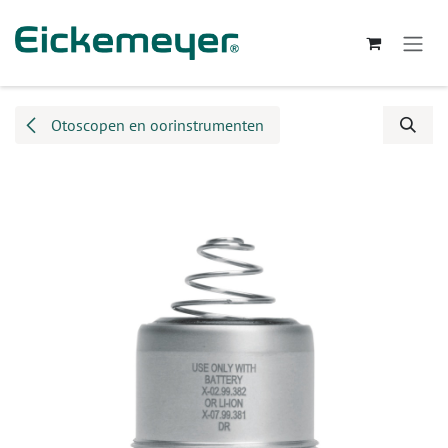
Overslaan naar inhoud
Otoscopen en oorinstrumenten