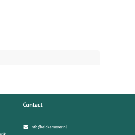
Contact
info@eickemeyer.nl
rik