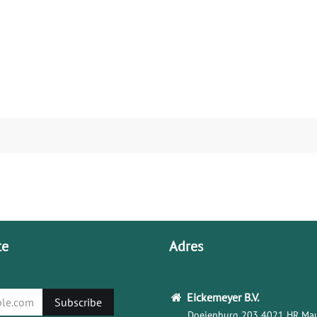
te
Adres
Eickemeyer
B.V.
Subscribe
Doejenburg 203
4021 HR Mau