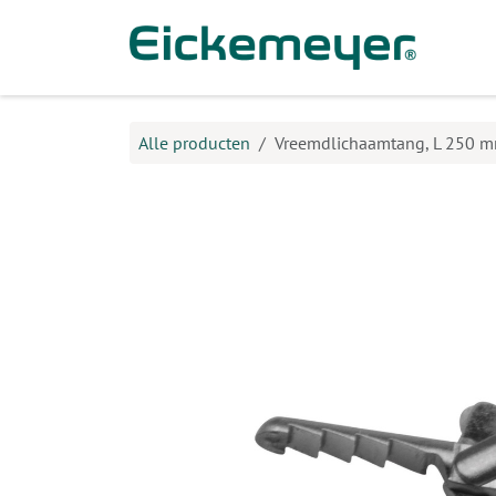
Overslaan naar inhoud
Prod
Alle producten
Vreemdlichaamtang, L 250 