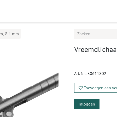
ucten
Agenda
Service
mm, Ø 1 mm
Vreemdlichaa
Art. Nr.:
30611802
Toevoegen aan ver
Inloggen