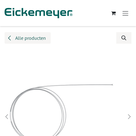
Overslaan naar inhoud
Alle producten