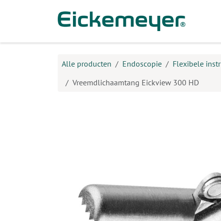
Overslaan naar inhoud
Prod
Alle producten
Endoscopie
Flexibele ins
Vreemdlichaamtang Eickview 300 HD