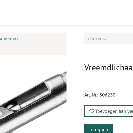
ucten
Agenda
Service
trumenten
Vreemdlichaa
Art. Nr.:
306230
Toevoegen aan ver
Inloggen