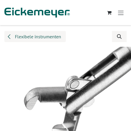
Overslaan naar inhoud
Flexibele instrumenten