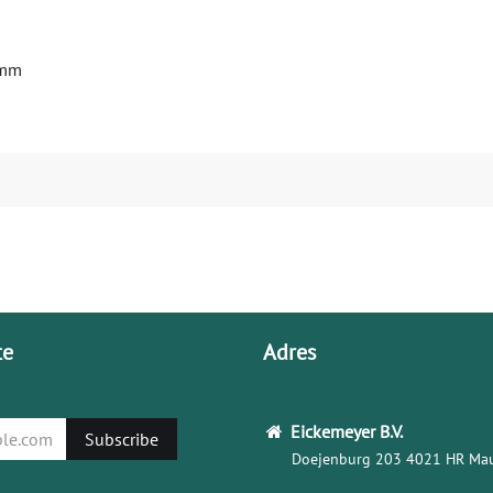
 mm
te
Adres
Eickemeyer
B.V.
Subscribe
Doejenburg 203
4021 HR Mau