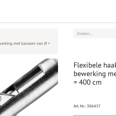
ucten
Agenda
Service
ewerking met kanalen van Ø =
Flexibele haak
bewerking me
= 400 cm
Art. Nr.:
306437