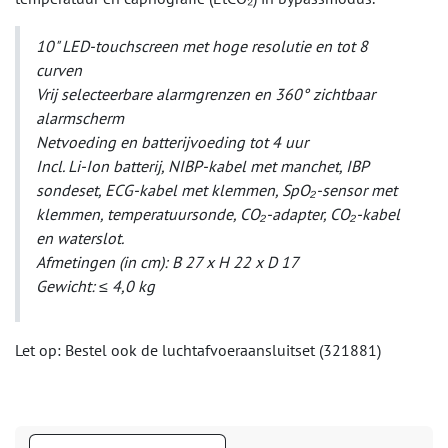
10" LED-touchscreen met hoge resolutie en tot 8
curven
Vrij selecteerbare alarmgrenzen en 360° zichtbaar
alarmscherm
Netvoeding en batterijvoeding tot 4 uur
Incl. Li-Ion batterij, NIBP-kabel met manchet, IBP
sondeset, ECG-kabel met klemmen, SpO₂-sensor met
klemmen, temperatuursonde, CO₂-adapter, CO₂-kabel
en waterslot.
Afmetingen (in cm): B 27 x H 22 x D 17
Gewicht: ≤ 4,0 kg
Let op: Bestel ook de luchtafvoeraansluitset (321881)