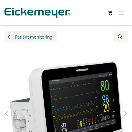
Overslaan naar inhoud
Patiënt monitoring