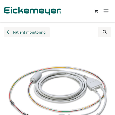
Overslaan naar inhoud
Patiënt monitoring