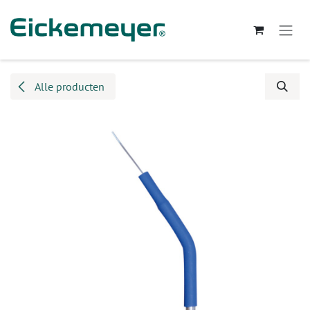
Overslaan naar inhoud
Alle producten