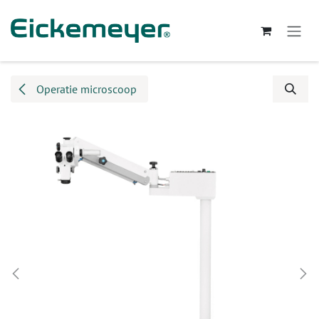
Overslaan naar inhoud
Operatie microscoop