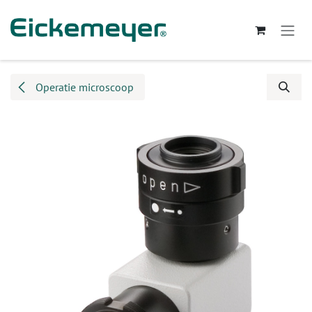
Overslaan naar inhoud
Operatie microscoop