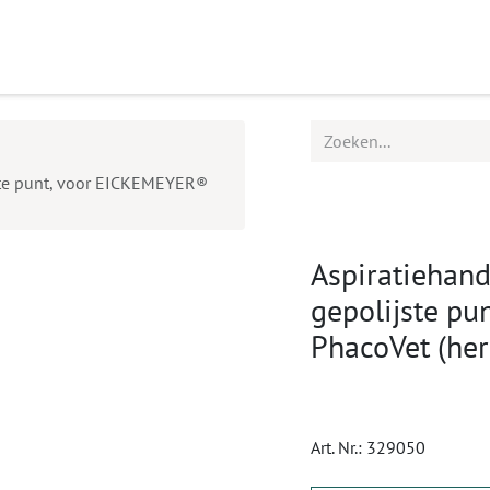
ucten
Agenda
Service
ste punt, voor EICKEMEYER®
Aspiratiehand
gepolijste p
PhacoVet (her
Art. Nr.:
329050