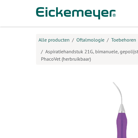
Overslaan naar inhoud
Prod
Alle producten
Oftalmologie
Toebehoren
Aspiratiehandstuk 21G, bimanuele, gepolij
PhacoVet (herbruikbaar)