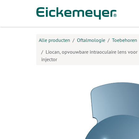
Overslaan naar inhoud
Prod
Alle producten
Oftalmologie
Toebehoren
Liocan, opvouwbare intraoculaire lens voor
injector