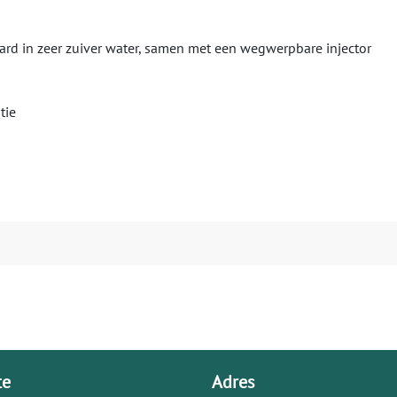
aard in zeer zuiver water, samen met een wegwerpbare injector
tie
te
Adres