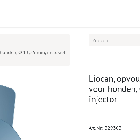
ucten
Agenda
Service
 honden, Ø 13,25 mm, inclusief
Liocan, opvou
voor honden, 
injector
Art. Nr.:
329303