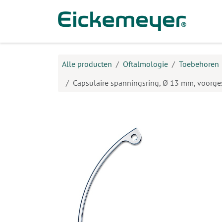
Overslaan naar inhoud
Prod
Alle producten
Oftalmologie
Toebehoren
Capsulaire spanningsring, Ø 13 mm, voorg