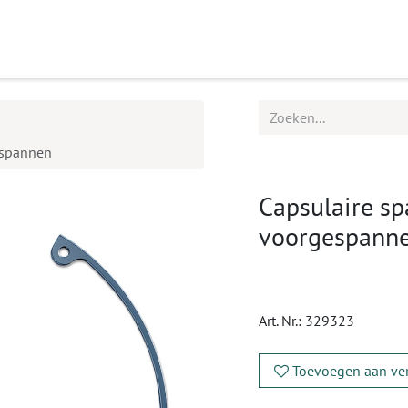
ucten
Agenda
Service
espannen
Capsulaire sp
voorgespann
Art. Nr.:
329323
Toevoegen aan ver