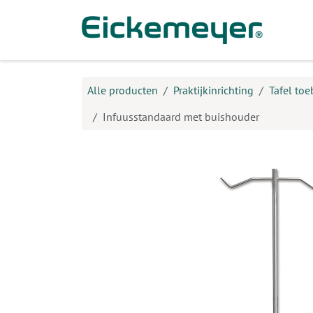
Overslaan naar inhoud
Prod
Alle producten
Praktijkinrichting
Tafel to
Infuusstandaard met buishouder