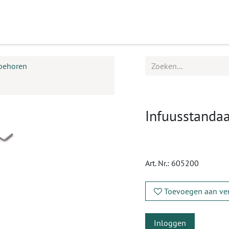
ucten
Agenda
Service
ebehoren
Infuusstanda
Art. Nr.:
605200
Toevoegen aan ver
Inloggen