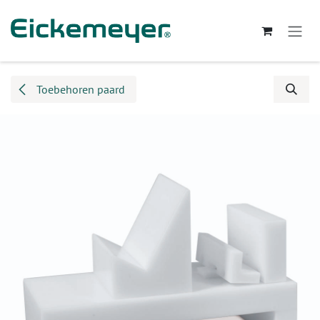
Overslaan naar inhoud
Toebehoren paard