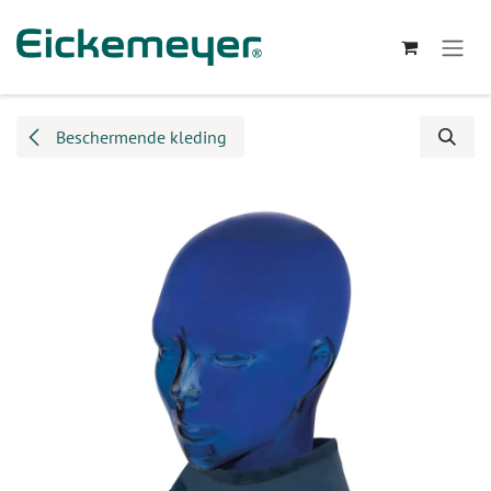
Overslaan naar inhoud
Beschermende kleding