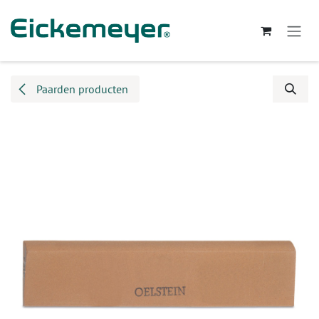
Overslaan naar inhoud
Paarden producten