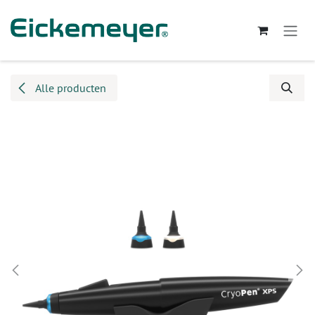
Overslaan naar inhoud
Alle producten