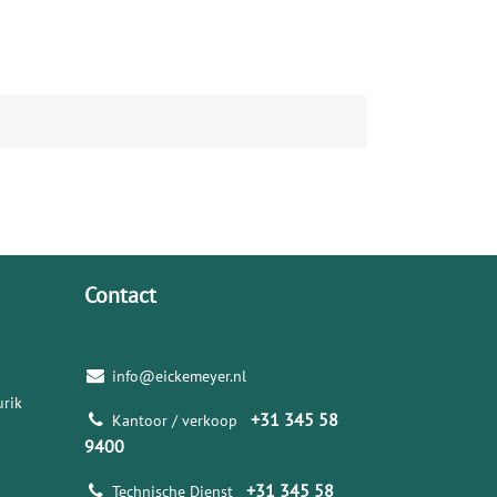
Contact
info@eickemeyer.nl
rik
+31 345 58
Kantoor / verkoop
9400
+31 345 58
Technische Dienst