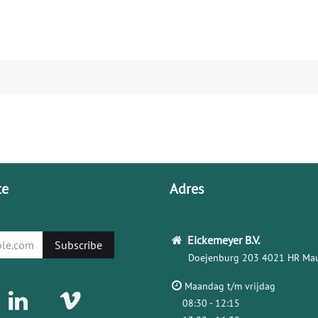
te
Adres
Eickemeyer
B.V.
Subscribe
Doejenburg 203
4021 HR Mau
Maandag t/m vrijdag
08:30 - 12:15