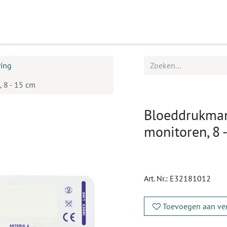
ucten
Agenda
Service
ring
 8 - 15 cm
Bloeddrukman
monitoren, 8 
Art. Nr.:
E32181012
Toevoegen aan ver