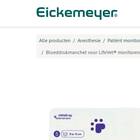
Overslaan naar inhoud
Prod
Alle producten
Anesthesie
Patiënt monito
Bloeddrukmanchet voor LifeVet® monitoren,